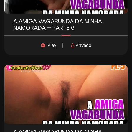
A AMIGA VAGABUNDA DA MINHA
NAMORADA – PARTE 6
Play
|
Privado
A AMIGA VAGABUNDA DA MINHA