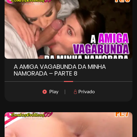
A AMIGA VAGABUNDA DA MINHA
NAMORADA – PARTE 8
Play
|
Privado