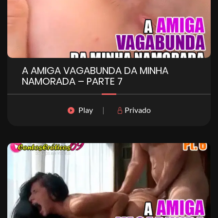
A AMIGA VAGABUNDA DA MINHA
NAMORADA – PARTE 7
Play
|
Privado