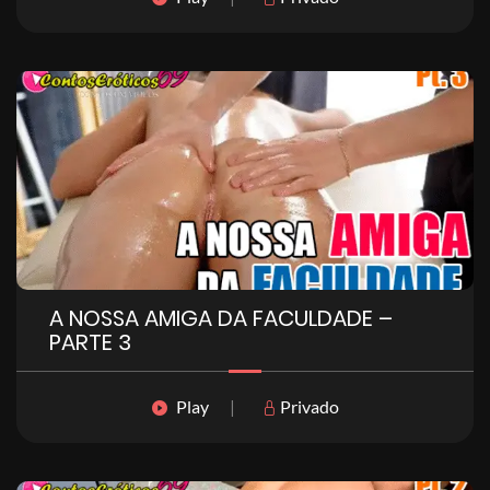
A NOSSA AMIGA DA FACULDADE –
PARTE 3
Play
|
Privado