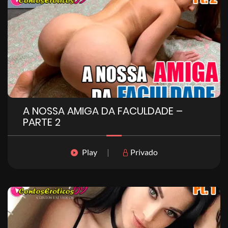
A NOSSA AMIGA DA FACULDADE –
PARTE 2
Play
|
Privado