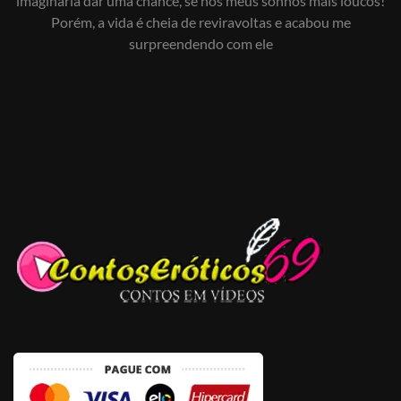
imaginaria dar uma chance, se nos meus sonhos mais loucos!
Porém, a vida é cheia de reviravoltas e acabou me
surpreendendo com ele