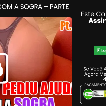
COM A SOGRA – PARTE
Este Co
Assi
Lo
Se Você A
Agora Me
P